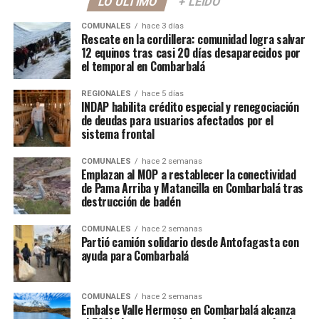
LO ÚLTIMO
+ LEÍDO
COMUNALES
hace 3 días
Rescate en la cordillera: comunidad logra salvar
12 equinos tras casi 20 días desaparecidos por
el temporal en Combarbalá
REGIONALES
hace 5 días
INDAP habilita crédito especial y renegociación
de deudas para usuarios afectados por el
sistema frontal
COMUNALES
hace 2 semanas
Emplazan al MOP a restablecer la conectividad
de Pama Arriba y Matancilla en Combarbalá tras
destrucción de badén
COMUNALES
hace 2 semanas
Partió camión solidario desde Antofagasta con
ayuda para Combarbalá
COMUNALES
hace 2 semanas
Embalse Valle Hermoso en Combarbalá alcanza