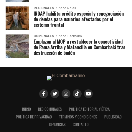
REGIONALES
hace 4 días
INDAP habilita crédito especial y renegociación
de deudas para usuarios afectados por el
sistema frontal
COMUNALES
hace 1 semana
Emplazan al MOP a restablecer la conectividad
de Pama Arriba y Matancilla en Combarbalá tras
destrucción de badén
INICIO
RED COMUNALES
POLÍTICA EDITORIAL Y ÉTICA
POLÍTICA DE PRIVACIDAD
TÉRMINOS Y CONDICIONES
PUBLICIDAD
DENUNCIAS
CONTACTO