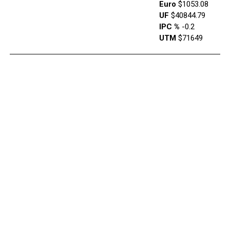
Euro
$1053.08
UF
$40844.79
IPC %
-0.2
UTM
$71649