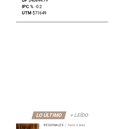
UF
$40844.79
IPC %
-0.2
UTM
$71649
LO ÚLTIMO
+ LEÍDO
REGIONALES
hace 2 días