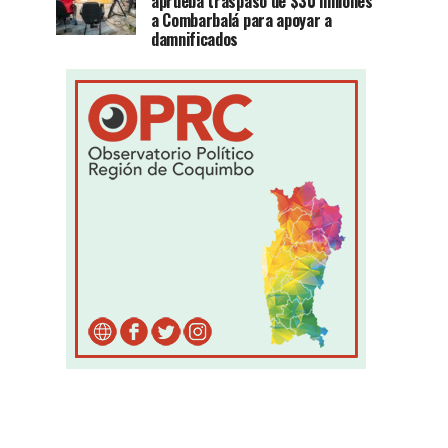
aprueba traspaso de $30 millones
a Combarbalá para apoyar a
damnificados