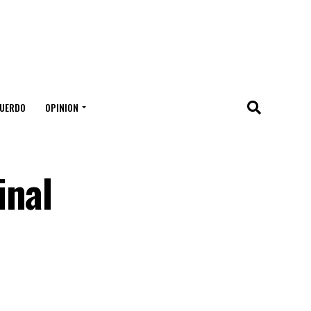
UERDO
OPINION
inal