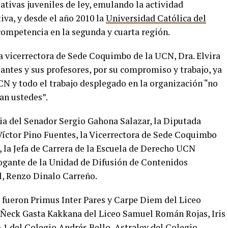
ativas juveniles de ley, emulando la actividad
iva, y desde el año 2010 la
Universidad Católica del
competencia en la segunda y cuarta región.
la vicerrectora de Sede Coquimbo de la UCN, Dra. Elvira
iantes y sus profesores, por su compromiso y trabajo, ya
N y todo el trabajo desplegado en la organización “no
ran ustedes”.
cia del Senador Sergio Gahona Salazar, la Diputada
 Víctor Pino Fuentes, la Vicerrectora de Sede Coquimbo
e, la Jefa de Carrera de la Escuela de Derecho UCN
brogante de la Unidad de Difusión de Contenidos
l, Renzo Dinalo Carreño.
al fueron Primus Inter Pares y Carpe Diem del Liceo
 Ñeck Gasta Kakkana del Liceo Samuel Román Rojas, Iris
1 del Colegio Andrés Bello, Astraley del Colegio