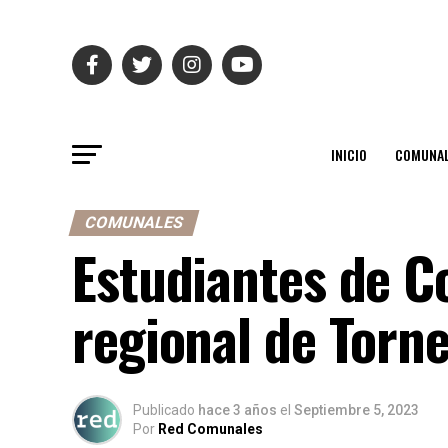
INICIO
COMUNAL
COMUNALES
Estudiantes de C
regional de Torn
Publicado
hace 3 años
el
Septiembre 5, 2023
Por
Red Comunales