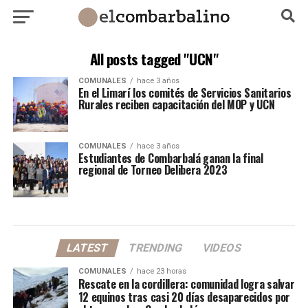
All posts tagged "UCN"
COMUNALES
hace 3 años
En el Limarí los comités de Servicios Sanitarios
Rurales reciben capacitación del MOP y UCN
COMUNALES
hace 3 años
Estudiantes de Combarbalá ganan la final
regional de Torneo Delibera 2023
LATEST
TRENDING
VIDEOS
COMUNALES
hace 23 horas
Rescate en la cordillera: comunidad logra salvar
12 equinos tras casi 20 días desaparecidos por