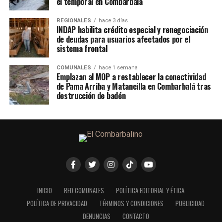
el temporal en Combarbalá
REGIONALES
hace 3 días
INDAP habilita crédito especial y renegociación
de deudas para usuarios afectados por el
sistema frontal
COMUNALES
hace 1 semana
Emplazan al MOP a restablecer la conectividad
de Pama Arriba y Matancilla en Combarbalá tras
destrucción de badén
INICIO
RED COMUNALES
POLÍTICA EDITORIAL Y ÉTICA
POLÍTICA DE PRIVACIDAD
TÉRMINOS Y CONDICIONES
PUBLICIDAD
DENUNCIAS
CONTACTO