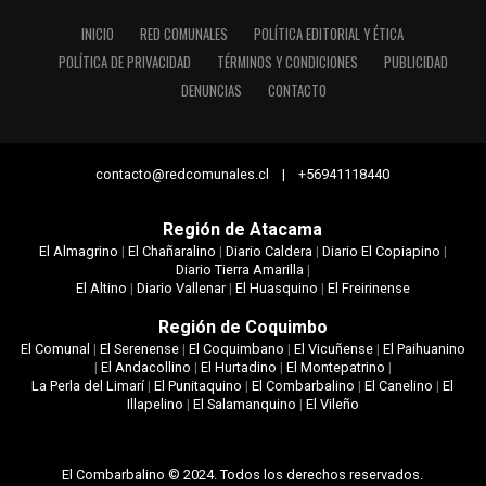
INICIO
RED COMUNALES
POLÍTICA EDITORIAL Y ÉTICA
POLÍTICA DE PRIVACIDAD
TÉRMINOS Y CONDICIONES
PUBLICIDAD
DENUNCIAS
CONTACTO
contacto@redcomunales.cl | +56941118440
Región de Atacama
El Almagrino
|
El Chañaralino
|
Diario Caldera
|
Diario El Copiapino
|
Diario Tierra Amarilla
|
El Altino
|
Diario Vallenar
|
El Huasquino
|
El Freirinense
Región de Coquimbo
El Comunal
|
El Serenense
|
El Coquimbano
|
El Vicuñense
|
El Paihuanino
|
El Andacollino
|
El Hurtadino
|
El Montepatrino
|
La Perla del Limarí
|
El Punitaquino
|
El Combarbalino
|
El Canelino
|
El
Illapelino
|
El Salamanquino
|
El Vileño
El Combarbalino © 2024. Todos los derechos reservados.