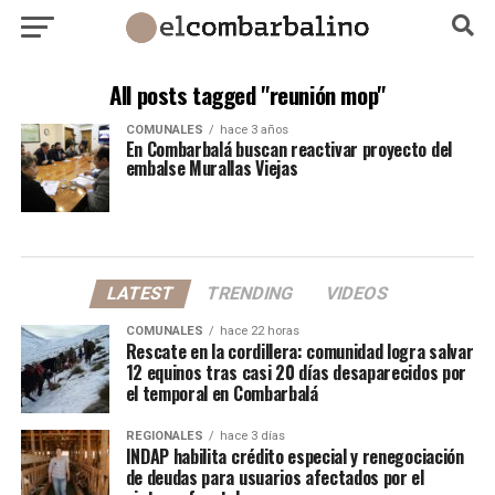
All posts tagged "reunión mop"
COMUNALES
hace 3 años
En Combarbalá buscan reactivar proyecto del
embalse Murallas Viejas
LATEST
TRENDING
VIDEOS
COMUNALES
hace 22 horas
Rescate en la cordillera: comunidad logra salvar
12 equinos tras casi 20 días desaparecidos por
el temporal en Combarbalá
REGIONALES
hace 3 días
INDAP habilita crédito especial y renegociación
de deudas para usuarios afectados por el