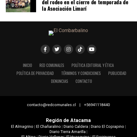
del rodeo en el cierre de temporada de
la Asociación Limarí
INICIO
RED COMUNALES
POLÍTICA EDITORIAL Y ÉTICA
POLÍTICA DE PRIVACIDAD
TÉRMINOS Y CONDICIONES
PUBLICIDAD
DENUNCIAS
CONTACTO
contacto@redcomunales.cl | +56941118440
Región de Atacama
El Almagrino
|
El Chañaralino
|
Diario Caldera
|
Diario El Copiapino
|
Diario Tierra Amarilla
|
El Altino
|
Diario Vallenar
|
El Huasquino
|
El Freirinense