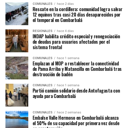
COMUNALES
hace 2 días
Rescate en la cordillera: comunidad logra salvar
12 equinos tras casi 20 días desaparecidos por
el temporal en Combarbalá
REGIONALES
hace 4 días
INDAP habilita crédito especial y renegociación
de deudas para usuarios afectados por el
sistema frontal
COMUNALES
hace 1 semana
Emplazan al MOP a restablecer la conectividad
de Pama Arriba y Matancilla en Combarbalá tras
destrucción de badén
COMUNALES
hace 1 semana
Partió camión solidario desde Antofagasta con
ayuda para Combarbalá
COMUNALES
hace 2 semanas
Embalse Valle Hermoso en Combarbalá alcanza
el 50% de su capacidad por primera vez desde