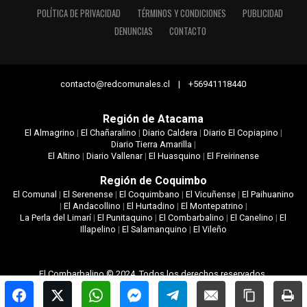
POLÍTICA DE PRIVACIDAD
TÉRMINOS Y CONDICIONES
PUBLICIDAD
DENUNCIAS
CONTACTO
contacto@redcomunales.cl | +56941118440
Región de Atacama
El Almagrino
|
El Chañaralino
|
Diario Caldera
|
Diario El Copiapino
|
Diario Tierra Amarilla
|
El Altino
|
Diario Vallenar
|
El Huasquino
|
El Freirinense
Región de Coquimbo
El Comunal
|
El Serenense
|
El Coquimbano
|
El Vicuñense
|
El Paihuanino
|
El Andacollino
|
El Hurtadino
|
El Montepatrino
|
La Perla del Limarí
|
El Punitaquino
|
El Combarbalino
|
El Canelino
|
El
Illapelino
|
El Salamanquino
|
El Vileño
El Combarbalino © 2024. Todos los derechos reservados.