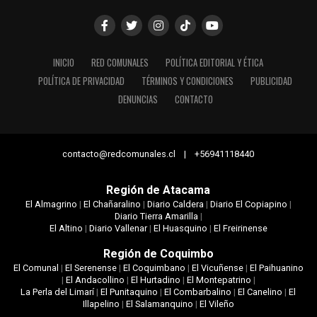
INICIO
RED COMUNALES
POLÍTICA EDITORIAL Y ÉTICA
POLÍTICA DE PRIVACIDAD
TÉRMINOS Y CONDICIONES
PUBLICIDAD
DENUNCIAS
CONTACTO
contacto@redcomunales.cl | +56941118440
Región de Atacama
El Almagrino
|
El Chañaralino
|
Diario Caldera
|
Diario El Copiapino
|
Diario Tierra Amarilla
|
El Altino
|
Diario Vallenar
|
El Huasquino
|
El Freirinense
Región de Coquimbo
El Comunal
|
El Serenense
|
El Coquimbano
|
El Vicuñense
|
El Paihuanino
|
El Andacollino
|
El Hurtadino
|
El Montepatrino
|
La Perla del Limarí
|
El Punitaquino
|
El Combarbalino
|
El Canelino
|
El
Illapelino
|
El Salamanquino
|
El Vileño