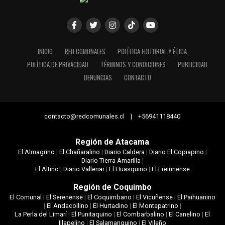
INICIO
RED COMUNALES
POLÍTICA EDITORIAL Y ÉTICA
POLÍTICA DE PRIVACIDAD
TÉRMINOS Y CONDICIONES
PUBLICIDAD
DENUNCIAS
CONTACTO
contacto@redcomunales.cl | +56941118440
Región de Atacama
El Almagrino
|
El Chañaralino
|
Diario Caldera
|
Diario El Copiapino
|
Diario Tierra Amarilla
|
El Altino
|
Diario Vallenar
|
El Huasquino
|
El Freirinense
Región de Coquimbo
El Comunal
|
El Serenense
|
El Coquimbano
|
El Vicuñense
|
El Paihuanino
|
El Andacollino
|
El Hurtadino
|
El Montepatrino
|
La Perla del Limarí
|
El Punitaquino
|
El Combarbalino
|
El Canelino
|
El
Illapelino
|
El Salamanquino
|
El Vileño