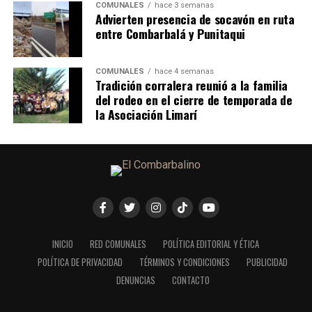
COMUNALES
hace 3 semanas
Advierten presencia de socavón en ruta
entre Combarbalá y Punitaqui
COMUNALES
hace 4 semanas
Tradición corralera reunió a la familia
del rodeo en el cierre de temporada de
la Asociación Limarí
INICIO
RED COMUNALES
POLÍTICA EDITORIAL Y ÉTICA
POLÍTICA DE PRIVACIDAD
TÉRMINOS Y CONDICIONES
PUBLICIDAD
DENUNCIAS
CONTACTO