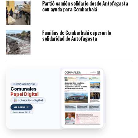
Partió camión solidario desde Antofagasta
con ayuda para Combarbalá
Familias de Combarbalá esperan la
solidaridad de Antofagasta
EDICIÓN DIGITAL
Comunales
Papel Digital
colección digital
→
Acceder
ediciones 2026