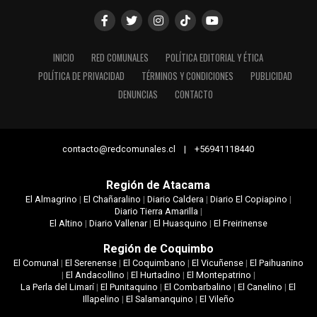
INICIO
RED COMUNALES
POLÍTICA EDITORIAL Y ÉTICA
POLÍTICA DE PRIVACIDAD
TÉRMINOS Y CONDICIONES
PUBLICIDAD
DENUNCIAS
CONTACTO
contacto@redcomunales.cl | +56941118440
Región de Atacama
El Almagrino
|
El Chañaralino
|
Diario Caldera
|
Diario El Copiapino
|
Diario Tierra Amarilla
|
El Altino
|
Diario Vallenar
|
El Huasquino
|
El Freirinense
Región de Coquimbo
El Comunal
|
El Serenense
|
El Coquimbano
|
El Vicuñense
|
El Paihuanino
|
El Andacollino
|
El Hurtadino
|
El Montepatrino
|
La Perla del Limarí
|
El Punitaquino
|
El Combarbalino
|
El Canelino
|
El
Illapelino
|
El Salamanquino
|
El Vileño