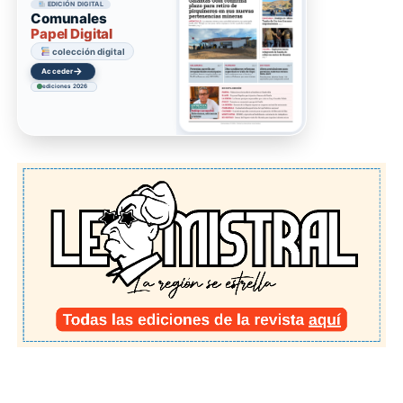
EDICIÓN DIGITAL
Comunales
Papel Digital
colección digital
→
Acceder
ediciones 2026