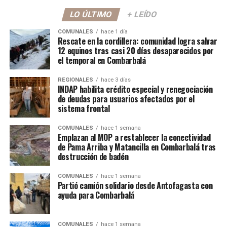
LO ÚLTIMO
+ LEÍDO
COMUNALES
hace 1 día
Rescate en la cordillera: comunidad logra salvar
12 equinos tras casi 20 días desaparecidos por
el temporal en Combarbalá
REGIONALES
hace 3 días
INDAP habilita crédito especial y renegociación
de deudas para usuarios afectados por el
sistema frontal
COMUNALES
hace 1 semana
Emplazan al MOP a restablecer la conectividad
de Pama Arriba y Matancilla en Combarbalá tras
destrucción de badén
COMUNALES
hace 1 semana
Partió camión solidario desde Antofagasta con
ayuda para Combarbalá
COMUNALES
hace 1 semana