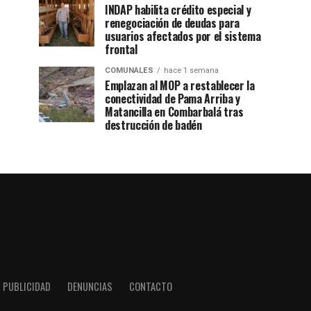
INDAP habilita crédito especial y
renegociación de deudas para
usuarios afectados por el sistema
frontal
COMUNALES
hace 1 semana
Emplazan al MOP a restablecer la
conectividad de Pama Arriba y
Matancilla en Combarbalá tras
destrucción de badén
PUBLICIDAD
DENUNCIAS
CONTACTO