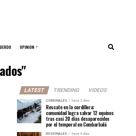
UERDO
OPINION
nados"
LATEST
TRENDING
VIDEOS
COMUNALES
hace 2 días
Rescate en la cordillera:
comunidad logra salvar 12 equinos
tras casi 20 días desaparecidos
por el temporal en Combarbalá
REGIONALES
hace 4 días