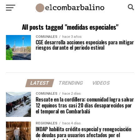
All posts tagged "medidas especiales"
COMUNALES
hace 3 años
CGE desarrolla acciones especiales para mitigar
riesgos durante el periodo estival
LATEST
TRENDING
VIDEOS
COMUNALES
hace 2 días
Rescate en la cordillera: comunidad logra salvar
12 equinos tras casi 20 días desaparecidos por
el temporal en Combarbalá
REGIONALES
hace 4 días
INDAP habilita crédito especial y renegociación
de deudas para usuarios afectados por el