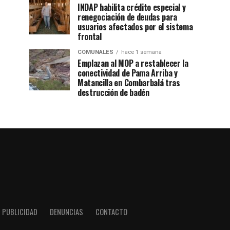
INDAP habilita crédito especial y
renegociación de deudas para
usuarios afectados por el sistema
frontal
COMUNALES
hace 1 semana
Emplazan al MOP a restablecer la
conectividad de Pama Arriba y
Matancilla en Combarbalá tras
destrucción de badén
PUBLICIDAD
DENUNCIAS
CONTACTO