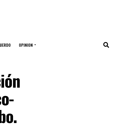
UERDO
OPINION
ción
co-
bo.