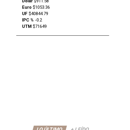
Dólar
$911.58
Euro
$1053.36
UF
$40844.79
IPC %
-0.2
UTM
$71649
LO ÚLTIMO
+ LEÍDO