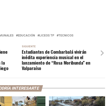
MUNALES
EDUCACIÓN
LICEOS TP
TECNICOS
SIGUIENTE
iene
Estudiantes de Combarbalá vivirán
inédita experiencia musical en el
 la
lanzamiento de “Rosa Moribunda” en
riego
Valparaíso
ODRÍA INTERESARTE