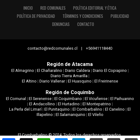
INICIO
RED COMUNALES
POLÍTICA EDITORIAL Y ÉTICA
POLÍTICA DE PRIVACIDAD
TÉRMINOS Y CONDICIONES
PUBLICIDAD
DENUNCIAS
CONTACTO
contacto@redcomunales.cl | +56941118440
Región de Atacama
El Almagrino
|
El Chañaralino
|
Diario Caldera
|
Diario El Copiapino
|
Diario Tierra Amarilla
|
El Altino
|
Diario Vallenar
|
El Huasquino
|
El Freirinense
Región de Coquimbo
El Comunal
|
El Serenense
|
El Coquimbano
|
El Vicuñense
|
El Paihuanino
|
El Andacollino
|
El Hurtadino
|
El Montepatrino
|
La Perla del Limarí
|
El Punitaquino
|
El Combarbalino
|
El Canelino
|
El
Illapelino
|
El Salamanquino
|
El Vileño
El Combarbalino © 2024. Todos los derechos reservados.