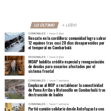
LO ÚLTIMO
+ LEÍDO
COMUNALES
hace 2 días
Rescate en la cordillera: comunidad logra salvar
12 equinos tras casi 20 días desaparecidos por
el temporal en Combarbalá
REGIONALES
hace 4 días
INDAP habilita crédito especial y renegociación
de deudas para usuarios afectados por el
sistema frontal
COMUNALES
hace 1 semana
Emplazan al MOP a restablecer la conectividad
de Pama Arriba y Matancilla en Combarbalá tras
destrucción de badén
COMUNALES
hace 1 semana
Partió camión solidario desde Antofagasta con