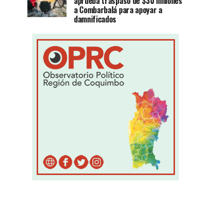
aprueba traspaso de $30 millones
a Combarbalá para apoyar a
damnificados