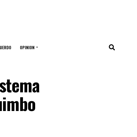
UERDO
OPINION
istema
quimbo