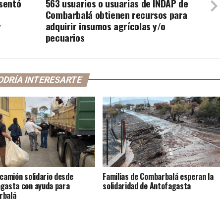
esentó
563 usuarios o usuarias de INDAP de
Combarbalá obtienen recursos para
y
adquirir insumos agrícolas y/o
pecuarios
ODRÍA INTERESARTE
 camión solidario desde
Familias de Combarbalá esperan la
gasta con ayuda para
solidaridad de Antofagasta
rbalá