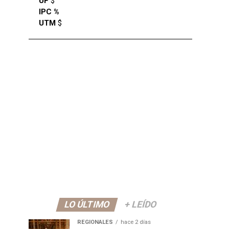
UF
$
IPC %
UTM
$
LO ÚLTIMO
+ LEÍDO
REGIONALES
hace 2 días