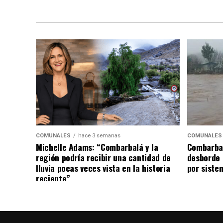
COMUNALES
hace 3 semanas
COMUNALES
Michelle Adams: “Combarbalá y la
Combarbal
región podría recibir una cantidad de
desborde 
lluvia pocas veces vista en la historia
por siste
reciente”