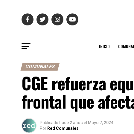
INICIO
COMUNAL
COMUNALES
CGE refuerza equ
frontal que afec
Publicado
hace 2 años
el
Mayo 7, 2024
Por
Red Comunales