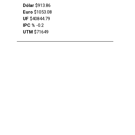
Dólar
$913.86
Euro
$1053.08
UF
$40844.79
IPC %
-0.2
UTM
$71649