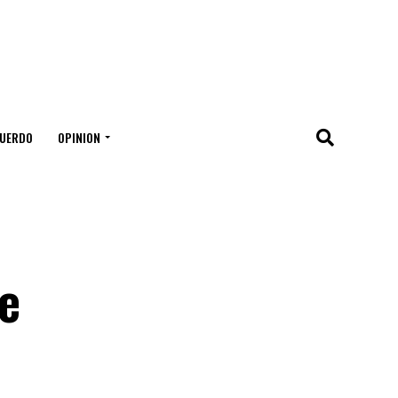
UERDO
OPINION
de