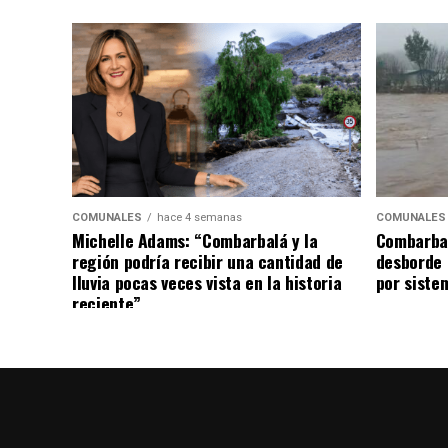
COMUNALES
hace 4 semanas
COMUNALES
Michelle Adams: “Combarbalá y la
Combarbal
región podría recibir una cantidad de
desborde 
lluvia pocas veces vista en la historia
por siste
reciente”