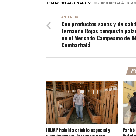
TEMAS RELACIONADOS:
COMBARBALÁ
CO
ANTERIOR
Con productos sanos y de cali
Fernando Rojas conquista pala
en el Mercado Campesino de I
Combarbalá
P
INDAP habilita crédito especial y
Partió
renegociación de deudas para
Antofa