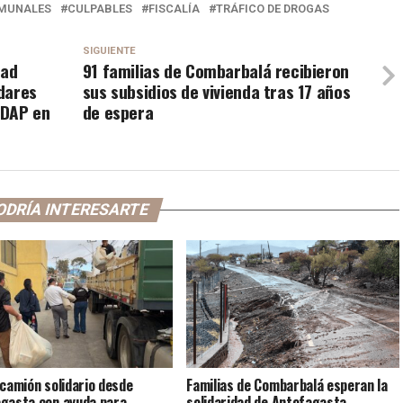
MUNALES
CULPABLES
FISCALÍA
TRÁFICO DE DROGAS
SIGUIENTE
dad
91 familias de Combarbalá recibieron
dares
sus subsidios de vivienda tras 17 años
NDAP en
de espera
ODRÍA INTERESARTE
 camión solidario desde
Familias de Combarbalá esperan la
gasta con ayuda para
solidaridad de Antofagasta