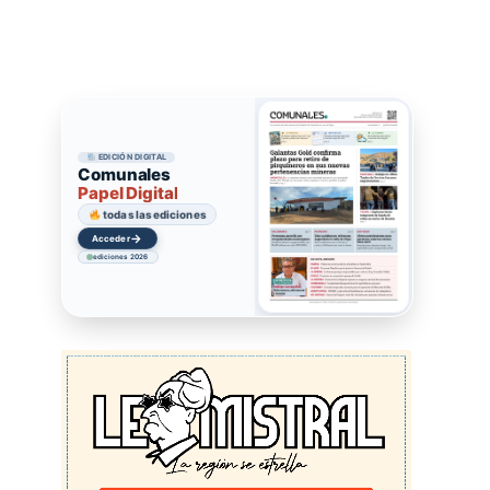
EDICIÓN DIGITAL
Comunales
Papel Digital
todas las ediciones
→
Acceder
ediciones 2026