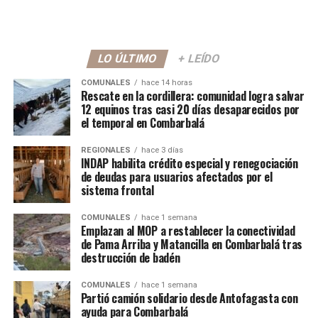
LO ÚLTIMO
+ LEÍDO
COMUNALES
hace 14 horas
Rescate en la cordillera: comunidad logra salvar
12 equinos tras casi 20 días desaparecidos por
el temporal en Combarbalá
REGIONALES
hace 3 días
INDAP habilita crédito especial y renegociación
de deudas para usuarios afectados por el
sistema frontal
COMUNALES
hace 1 semana
Emplazan al MOP a restablecer la conectividad
de Pama Arriba y Matancilla en Combarbalá tras
destrucción de badén
COMUNALES
hace 1 semana
Partió camión solidario desde Antofagasta con
ayuda para Combarbalá