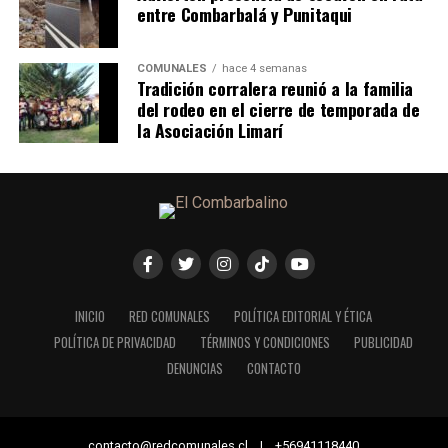
entre Combarbalá y Punitaqui
COMUNALES
hace 4 semanas
Tradición corralera reunió a la familia
del rodeo en el cierre de temporada de
la Asociación Limarí
INICIO
RED COMUNALES
POLÍTICA EDITORIAL Y ÉTICA
POLÍTICA DE PRIVACIDAD
TÉRMINOS Y CONDICIONES
PUBLICIDAD
DENUNCIAS
CONTACTO
contacto@redcomunales.cl | +56941118440