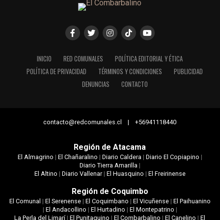
INICIO
RED COMUNALES
POLÍTICA EDITORIAL Y ÉTICA
POLÍTICA DE PRIVACIDAD
TÉRMINOS Y CONDICIONES
PUBLICIDAD
DENUNCIAS
CONTACTO
contacto@redcomunales.cl | +56941118440
Región de Atacama
El Almagrino
|
El Chañaralino
|
Diario Caldera
|
Diario El Copiapino
|
Diario Tierra Amarilla
|
El Altino
|
Diario Vallenar
|
El Huasquino
|
El Freirinense
Región de Coquimbo
El Comunal
|
El Serenense
|
El Coquimbano
|
El Vicuñense
|
El Paihuanino
|
El Andacollino
|
El Hurtadino
|
El Montepatrino
|
La Perla del Limarí
|
El Punitaquino
|
El Combarbalino
|
El Canelino
|
El