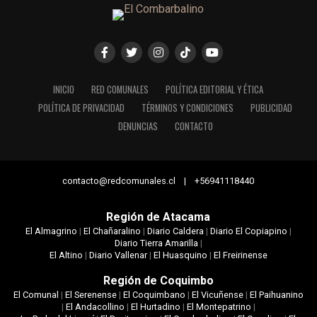
INICIO
RED COMUNALES
POLÍTICA EDITORIAL Y ÉTICA
POLÍTICA DE PRIVACIDAD
TÉRMINOS Y CONDICIONES
PUBLICIDAD
DENUNCIAS
CONTACTO
contacto@redcomunales.cl | +56941118440
Región de Atacama
El Almagrino
|
El Chañaralino
|
Diario Caldera
|
Diario El Copiapino
|
Diario Tierra Amarilla
|
El Altino
|
Diario Vallenar
|
El Huasquino
|
El Freirinense
Región de Coquimbo
El Comunal
|
El Serenense
|
El Coquimbano
|
El Vicuñense
|
El Paihuanino
|
El Andacollino
|
El Hurtadino
|
El Montepatrino
|