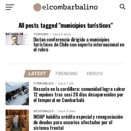
All posts tagged "municipios turísticos"
TURISMO
hace 6 años
Dictan conferencia dirigida a municipios
turísticos de Chile con experto internacional en
el rubro
LATEST
TRENDING
VIDEOS
COMUNALES
hace 1 día
Rescate en la cordillera: comunidad logra salvar
12 equinos tras casi 20 días desaparecidos por
el temporal en Combarbalá
REGIONALES
hace 3 días
INDAP habilita crédito especial y renegociación
de deudas para usuarios afectados por el
sistema frontal