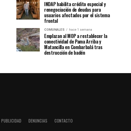
INDAP habilita crédito especial y
renegociación de deudas para
usuarios afectados por el sistema
frontal
COMUNALES
hace 1 semana
Emplazan al MOP a restablecer la
conectividad de Pama Arriba y
Matancilla en Combarbalá tras
destrucción de badén
PUBLICIDAD
DENUNCIAS
CONTACTO