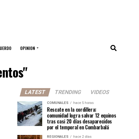
UERDO
OPINION
entos"
LATEST
TRENDING
VIDEOS
COMUNALES
hace 5 horas
Rescate en la cordillera:
comunidad logra salvar 12 equinos
tras casi 20 días desaparecidos
por el temporal en Combarbalá
REGIONALES
hace 2 días