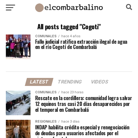
All posts tagged "Cogoti"
COMUNALES
hace 4 años
Fallo judicial ratifica extracción ilegal de agua
en el río Cogotí de Combarbalá
LATEST
TRENDING
VIDEOS
COMUNALES
hace 23 horas
Rescate en la cordillera: comunidad logra salvar
12 equinos tras casi 20 días desaparecidos por
el temporal en Combarbalá
REGIONALES
hace 3 días
INDAP habilita crédito especial y renegociación
de deudas para usuarios afectados por el