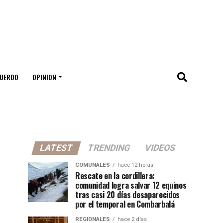
UERDO
OPINION
LATEST
TRENDING
VIDEOS
COMUNALES
hace 12 horas
Rescate en la cordillera:
comunidad logra salvar 12 equinos
tras casi 20 días desaparecidos
por el temporal en Combarbalá
REGIONALES
hace 2 días