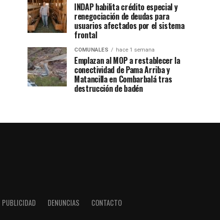
INDAP habilita crédito especial y
renegociación de deudas para
usuarios afectados por el sistema
frontal
COMUNALES
hace 1 semana
Emplazan al MOP a restablecer la
conectividad de Pama Arriba y
Matancilla en Combarbalá tras
destrucción de badén
PUBLICIDAD
DENUNCIAS
CONTACTO