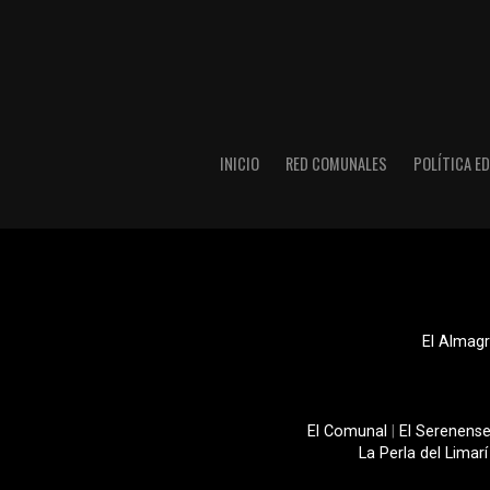
INICIO
RED COMUNALES
POLÍTICA ED
El Almagr
El Comunal
|
El Serenens
La Perla del Limarí