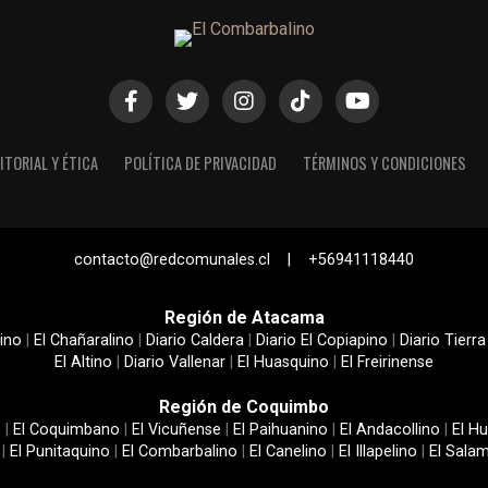
ITORIAL Y ÉTICA
POLÍTICA DE PRIVACIDAD
TÉRMINOS Y CONDICIONES
contacto@redcomunales.cl | +56941118440
Región de Atacama
ino
|
El Chañaralino
|
Diario Caldera
|
Diario El Copiapino
|
Diario Tierra
El Altino
|
Diario Vallenar
|
El Huasquino
|
El Freirinense
Región de Coquimbo
e
|
El Coquimbano
|
El Vicuñense
|
El Paihuanino
|
El Andacollino
|
El Hu
|
El Punitaquino
|
El Combarbalino
|
El Canelino
|
El Illapelino
|
El Sala