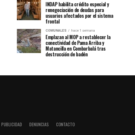
INDAP habilita crédito especial y
renegociación de deudas para
usuarios afectados por el sistema
frontal
COMUNALES
hace 1 semana
Emplazan al MOP a restablecer la
conectividad de Pama Arriba y
Matancilla en Combarbalá tras
destrucción de badén
PUBLICIDAD
DENUNCIAS
CONTACTO