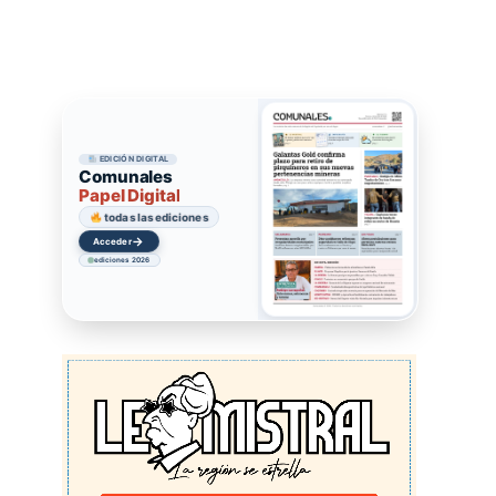
EDICIÓN DIGITAL
Comunales
Papel Digital
todas las ediciones
→
Acceder
ediciones 2026