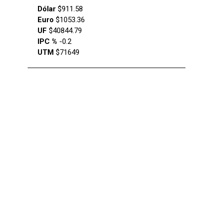
Dólar
$911.58
Euro
$1053.36
UF
$40844.79
IPC %
-0.2
UTM
$71649