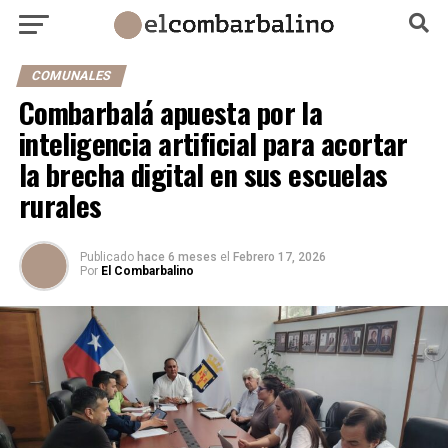
COMUNALES
Combarbalá apuesta por la
inteligencia artificial para acortar
la brecha digital en sus escuelas
rurales
Publicado
hace 6 meses
el
Febrero 17, 2026
Por
El Combarbalino