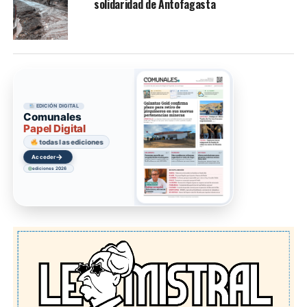
solidaridad de Antofagasta
EDICIÓN DIGITAL
Comunales
Papel Digital
todas las ediciones
→
Acceder
ediciones 2026