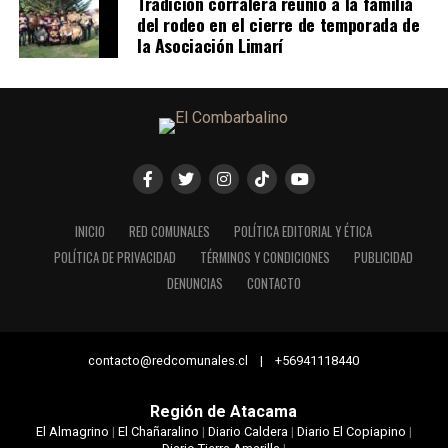
Tradición corralera reunió a la familia
del rodeo en el cierre de temporada de
la Asociación Limarí
INICIO
RED COMUNALES
POLÍTICA EDITORIAL Y ÉTICA
POLÍTICA DE PRIVACIDAD
TÉRMINOS Y CONDICIONES
PUBLICIDAD
DENUNCIAS
CONTACTO
contacto@redcomunales.cl | +56941118440
Región de Atacama
El Almagrino
|
El Chañaralino
|
Diario Caldera
|
Diario El Copiapino
|